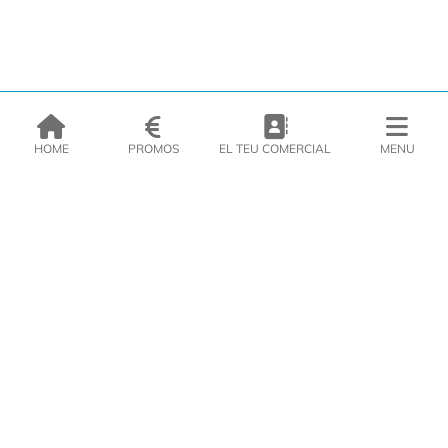
HOME
PROMOS
EL TEU COMERCIAL
MENU
EMPRESA
PRODUCTES
CATÀLEGS
INSPIRA’T
PREMSA
CONTACTE
DEL MORAL Congelats C/Migdia 3 - 5, 17458 - Fornells de la Selva -
Telf:
972
47
61 51
Àrea Clients
|
Cistella
|
Política de cookies
|
Política de
privacitat
|
Avís legal
|
Avís Imatges
|
Xarxes Socials
DISSENY WEB
VITI