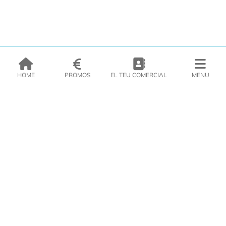
HOME
PROMOS
EL TEU COMERCIAL
MENU
EMPRESA
PRODUCTES
CATÀLEGS
INSPIRA’T
PREMSA
CONTACTE
DEL MORAL Congelats C/Migdia 3 - 5, 17458 - Fornells de la Selva -
Telf:
972
47
61 51
Àrea Clients
|
Cistella
|
Política de cookies
|
Política de
privacitat
|
Avís legal
|
Avís Imatges
|
Xarxes Socials
DISSENY WEB
VITI