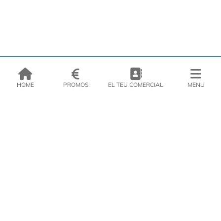
HOME
PROMOS
EL TEU COMERCIAL
MENU
EMPRESA
PRODUCTES
CATÀLEGS
INSPIRA’T
PREMSA
CONTACTE
DEL MORAL Congelats C/Migdia 3 - 5, 17458 - Fornells de la Selva -
Telf:
972
47
61 51
Àrea Clients
|
Cistella
|
Política de cookies
|
Política de
privacitat
|
Avís legal
|
Avís Imatges
|
Xarxes Socials
DISSENY WEB
VITI