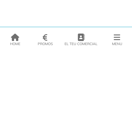
HOME
PROMOS
EL TEU COMERCIAL
MENU
EMPRESA
PRODUCTES
CATÀLEGS
INSPIRA’T
PREMSA
CONTACTE
DEL MORAL Congelats C/Migdia 3 - 5, 17458 - Fornells de la Selva -
Telf:
972
47
61 51
Àrea Clients
|
Cistella
|
Política de cookies
|
Política de
privacitat
|
Avís legal
|
Avís Imatges
|
Xarxes Socials
DISSENY WEB
VITI