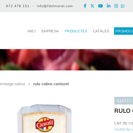
972 476 151
·
info@fdelmoral.com
INICI
EMPRESA
PRODUCTES
CATÀLEG
PROMOCI
ormatge cabra
>
rulo cabra cantorel
810717
RULO
Llet de c
Unitat de