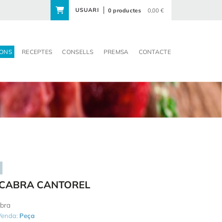
USUARI
0 productes
0,00 €
ONS
RECEPTES
CONSELLS
PREMSA
CONTACTE
 CABRA CANTOREL
abra
 Venda:
Peça