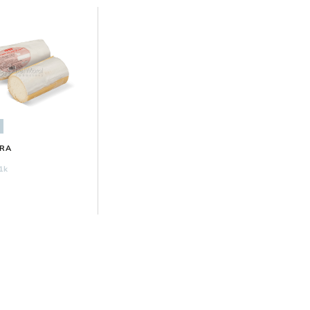
BRA
'1k