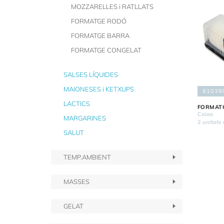
MOZZARELLES i RATLLATS
FORMATGE RODÓ
FORMATGE BARRA
FORMATGE CONGELAT
SALSES LÍQUIDES
MAIONESES i KETXUPS
81039
LACTICS
FORMAT
Caixa
MARGARINES
2 unitats 
SALUT
TEMP.AMBIENT
MASSES
GELAT