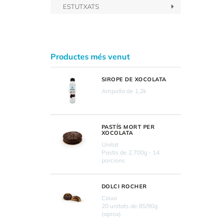
ESTUTXATS
Productes més venut
SIROPE DE XOCOLATA
Ampolla de 1,2k
PASTÍS MORT PER
XOCOLATA
Unitat
Pastís de 2.700g - 14
porcions
DOLCI ROCHER
Caixa
20 unitats de 85/90g
(aprox)