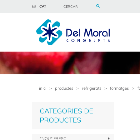
ES
CAT
inici
>
productes
>
refrigerats
>
formatges
>
f
CATEGORIES DE
PRODUCTES
*NOU* FRESC