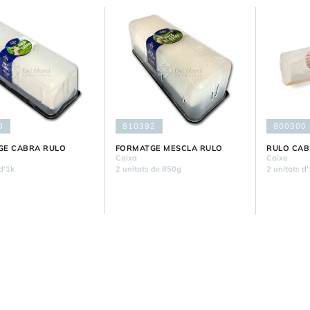
0
810392
800300
GE CABRA RULO
FORMATGE MESCLA RULO
RULO CA
Caixa
Caixa
d'1k
2 unitats de 850g
2 unitats d