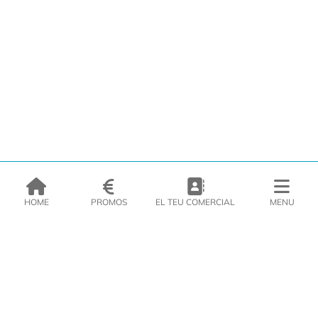
HOME
PROMOS
EL TEU COMERCIAL
MENU
EMPRESA
PRODUCTES
CATÀLEGS
INSPIRA’T
PREMSA
CONTACTE
DEL MORAL Congelats C/Migdia 3 - 5, 17458 - Fornells de la Selva -
Telf:
972
47
61 51