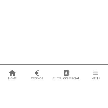
HOME
PROMOS
EL TEU COMERCIAL
MENU
EMPRESA
PRODUCTES
CATÀLEGS
INSPIRA’T
PREMSA
CONTACTE
DEL MORAL Congelats C/Migdia 3 - 5, 17458 - Fornells de la Selva -
Telf:
972
47
61 51