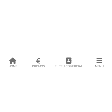
HOME
PROMOS
EL TEU COMERCIAL
MENU
EMPRESA
PRODUCTES
CATÀLEGS
INSPIRA’T
PREMSA
CONTACTE
DEL MORAL Congelats C/Migdia 3 - 5, 17458 - Fornells de la Selva -
Telf:
972
47
61 51