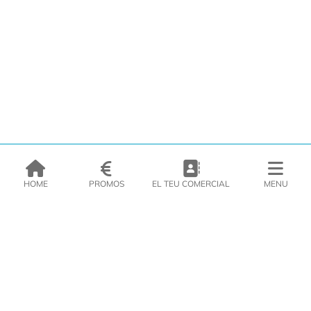
HOME
PROMOS
EL TEU COMERCIAL
MENU
EMPRESA
PRODUCTES
CATÀLEGS
INSPIRA’T
PREMSA
CONTACTE
DEL MORAL Congelats C/Migdia 3 - 5, 17458 - Fornells de la Selva -
Telf:
972
47
61 51