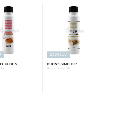
U
260031U
PECULOOS
BUONISSIMO DIP
 1k
Ampolla de 1k