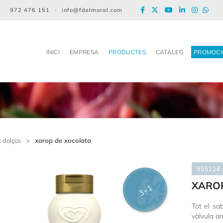
972 476 151
·
info@fdelmoral.com
INICI
EMPRESA
PRODUCTES
CATÀLEG
PROMOCI
 dolços
>
xarop de xocolata
905224
XARO
3+1
Tot el sab
vàlvula am