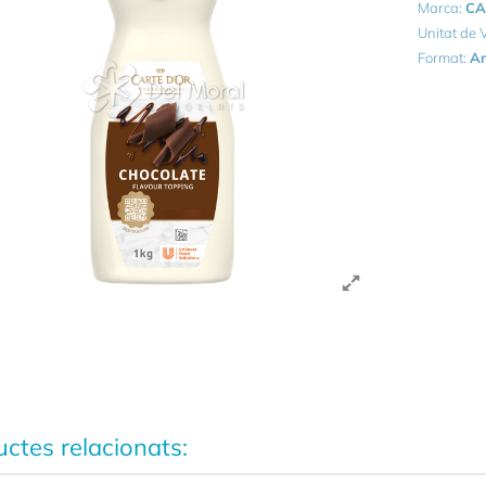
Marca:
CA
Unitat de
Format:
Am
ctes relacionats: