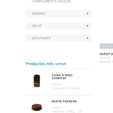
COMPLEMENTS DOLÇOS
MASSES
GELAT
ESTUTXATS
90522
XAROP D
Ampolla
Ampolla d
Productes més venut
CUIXA D'ANEC
CONFITAT
Llauna
Llauna de 10 unitats
PASTÍS FERRERO
Caixa
Pastís de 1.700g - 14