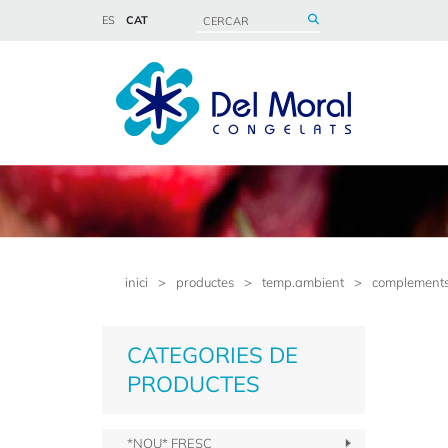
ES
CAT
inici
>
productes
>
temp.ambient
>
complements
CATEGORIES DE
PRODUCTES
*NOU* FRESC