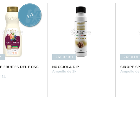
3+1
7
260030U
260018
E FRUITES DEL BOSC
NOCCIOLA DIP
SIROPE S
Ampolla de 1k
Ampolla de
'1L