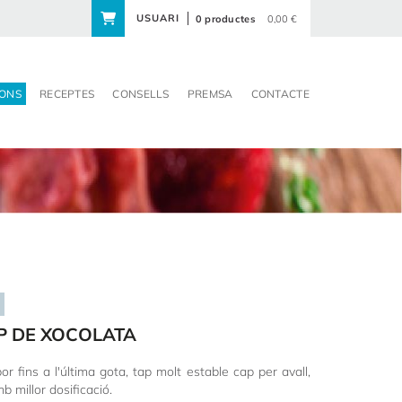
USUARI
0 productes
0,00 €
ONS
RECEPTES
CONSELLS
PREMSA
CONTACTE
P DE XOCOLATA
or fins a l'última gota, tap molt estable cap per avall,
b millor dosificació.