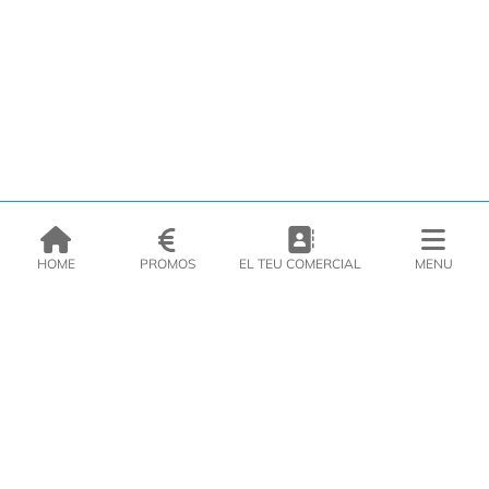
HOME
PROMOS
EL TEU COMERCIAL
MENU
EMPRESA
PRODUCTES
CATÀLEGS
INSPIRA’T
PREMSA
CONTACTE
DEL MORAL Congelats C/Migdia 3 - 5, 17458 - Fornells de la Selva -
Telf:
972
47
61 51
Àrea Clients
|
Cistella
|
Política de cookies
|
Política de