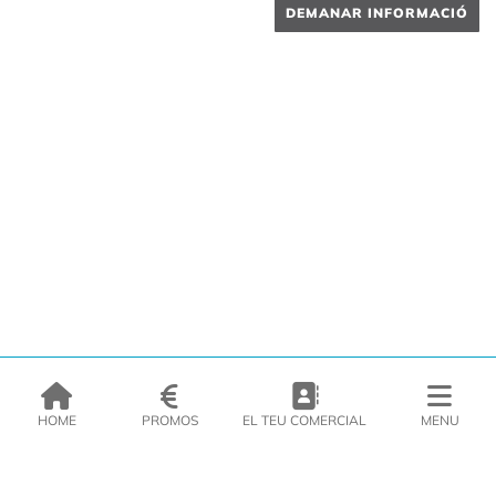
DEMANAR INFORMACIÓ
HOME
PROMOS
EL TEU COMERCIAL
MENU
EMPRESA
PRODUCTES
CATÀLEGS
INSPIRA’T
PREMSA
CONTACTE
DEL MORAL Congelats C/Migdia 3 - 5, 17458 - Fornells de la Selva -