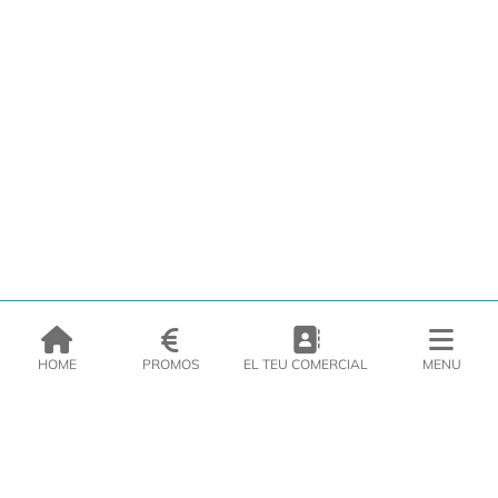
HOME
PROMOS
EL TEU COMERCIAL
MENU
EMPRESA
PRODUCTES
CATÀLEGS
INSPIRA’T
PREMSA
CONTACTE
DEL MORAL Congelats C/Migdia 3 - 5, 17458 - Fornells de la Selva -
Telf:
972
47
61 51