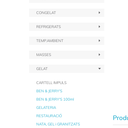
CONGELAT
REFRIGERATS
TEMP.AMBIENT
MASSES
GELAT
CARTELL IMPULS
BEN & JERRY'S
BEN & JERRY'S 100ml
GELATERIA
RESTAURACIÓ
Produ
NATA, GEL i GRANITZATS