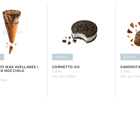
64101
82545
O MAX AVELLANES I
CORNETTO GO
SANDWITX
TA NOCCIOLA
Caixa
Caixa
33u de 110ml
20u de 120
15ml