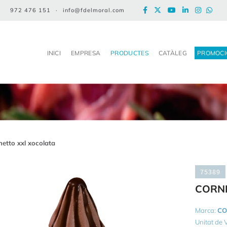
972 476 151
·
info@fdelmoral.com
INICI
EMPRESA
PRODUCTES
CATÀLEG
PROMOCI
netto xxl xocolata
75389
CORN
Marca:
CO
Unitat de