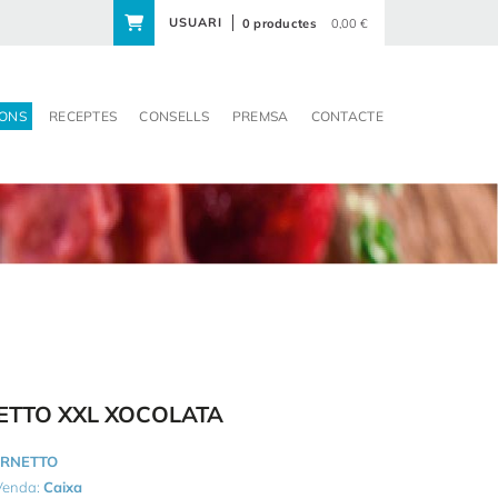
USUARI
0 productes
0,00 €
ONS
RECEPTES
CONSELLS
PREMSA
CONTACTE
ETTO XXL XOCOLATA
RNETTO
 Venda:
Caixa