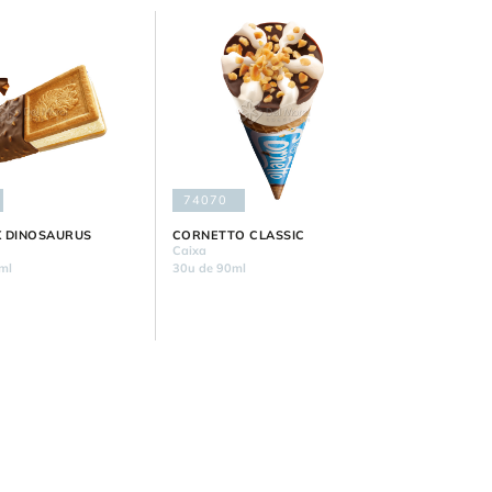
74070
 DINOSAURUS
CORNETTO CLASSIC
Caixa
ml
30u de 90ml