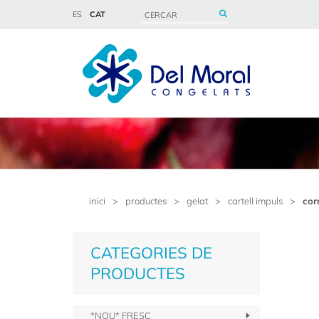
ES
CAT
inici
>
productes
>
gelat
>
cartell impuls
>
cor
CATEGORIES DE
PRODUCTES
*NOU* FRESC