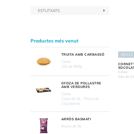
ESTUTXATS
Productes més venut
68113
TRUITA AMB CARBASSÓ
Caixa
CORNETT
10u de 800g
XOCOLA
Caixa
24u de 1
GYOZA DE POLLASTRE
AMB VERDURES
Caixa
Caixa de 2k - Peces de
21g (aprox)
ARRÒS BASMATI
Bossa de 5k