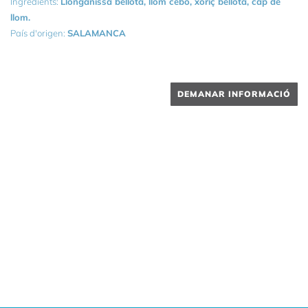
Ingredients:
Llonganissa bellota, llom cebo, xoriç bellota, cap de
llom.
País d'origen:
SALAMANCA
DEMANAR INFORMACIÓ