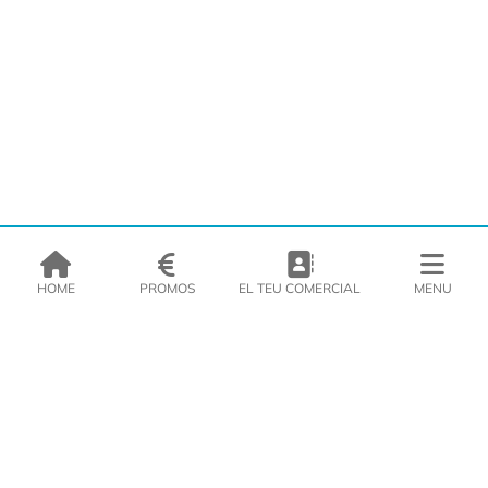
HOME
PROMOS
EL TEU COMERCIAL
MENU
EMPRESA
PRODUCTES
CATÀLEGS
INSPIRA’T
PREMSA
CONTACTE
DEL MORAL Congelats C/Migdia 3 - 5, 17458 - Fornells de la Selva -
Telf:
972
47
61 51