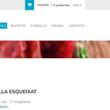
USUARI
0 productes
0,00 €
ONS
RECEPTES
CONSELLS
PREMSA
CONTACTE
LA ESQUEIXAT
 sal - 1ª congelació
BERG