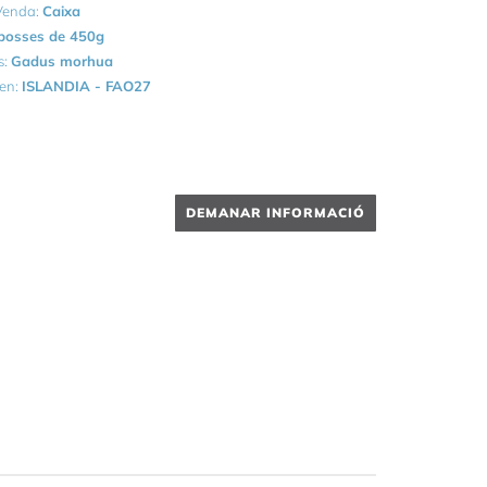
 Venda:
Caixa
bosses de 450g
s:
Gadus morhua
gen:
ISLANDIA - FAO27
DEMANAR INFORMACIÓ