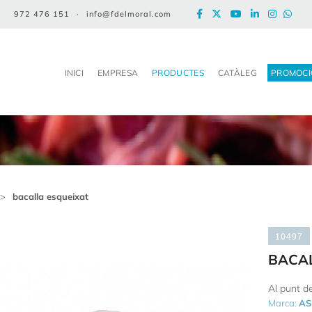
972 476 151
·
info@fdelmoral.com
INICI
EMPRESA
PRODUCTES
CATÀLEG
PROMOCI
>
bacalla esqueixat
10497
BACAL
Al punt de
Marca:
AS