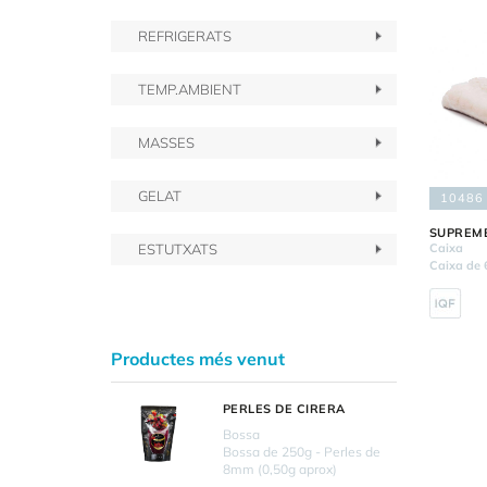
REFRIGERATS
TEMP.AMBIENT
MASSES
GELAT
10486
SUPREME
Caixa
ESTUTXATS
Caixa de 
Productes més venut
PERLES DE CIRERA
Bossa
Bossa de 250g - Perles de
8mm (0,50g aprox)