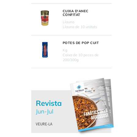
CUIXA D'ANEC
CONFITAT
Llauna
Llauna de 10 unitats
POTES DE POP CUIT
Kg
Caixa de 10 peces de
200/300g
Revista
Jun-Jul
VEURE-LA